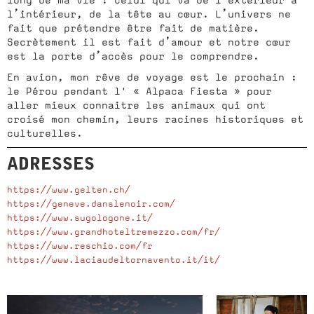
long de ma vie : celui qui va de l’extérieur à
l’intérieur, de la tête au cœur. L’univers ne
fait que prétendre être fait de matière.
Secrètement il est fait d’amour et notre cœur
est la porte d’accès pour le comprendre.
En avion, mon rêve de voyage est le prochain :
le Pérou pendant l' « Alpaca Fiesta » pour
aller mieux connaitre les animaux qui ont
croisé mon chemin, leurs racines historiques et
culturelles.
ADRESSES
https://www.gelten.ch/
https://geneve.danslenoir.com/
https://www.sugologone.it/
https://www.grandhoteltremezzo.com/fr/
https://www.reschio.com/fr
https://www.laciaudeltornavento.it/it/