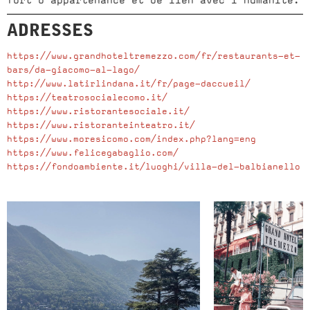
fort d’appartenance et de lien avec l’humanité.
ADRESSES
https://www.grandhoteltremezzo.com/fr/restaurants-et-
bars/da-giacomo-al-lago/
http://www.latirlindana.it/fr/page-daccueil/
https://teatrosocialecomo.it/
https://www.ristorantesociale.it/
https://www.ristoranteinteatro.it/
https://www.moresicomo.com/index.php?lang=eng
https://www.felicegabaglio.com/
https://fondoambiente.it/luoghi/villa-del-balbianello