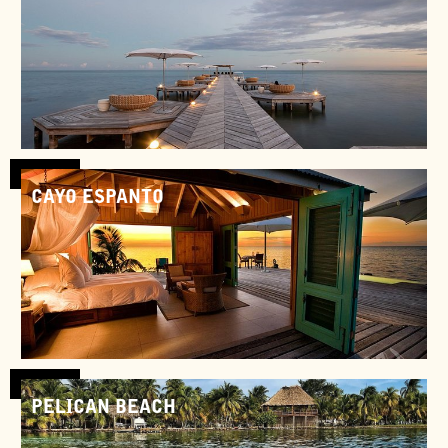
Bélize
CAYO ESPANTO
Bélize
PELICAN BEACH