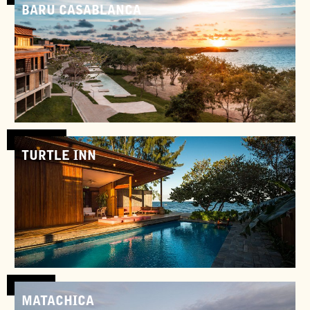
BARU CASABLANCA
Colombie
TURTLE INN
Bélize
MATACHICA