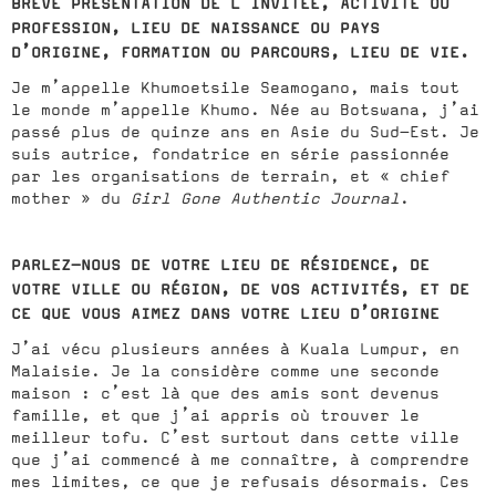
BRÈVE PRÉSENTATION DE L’INVITÉE, ACTIVITÉ OU
PROFESSION, LIEU DE NAISSANCE OU PAYS
D’ORIGINE, FORMATION OU PARCOURS, LIEU DE VIE.
Je m’appelle Khumoetsile Seamogano, mais tout
le monde m’appelle Khumo. Née au Botswana, j’ai
passé plus de quinze ans en Asie du Sud-Est. Je
suis autrice, fondatrice en série passionnée
par les organisations de terrain, et « chief
mother » du
Girl Gone Authentic Journal
.
PARLEZ-NOUS DE VOTRE LIEU DE RÉSIDENCE, DE
VOTRE VILLE OU RÉGION, DE VOS ACTIVITÉS, ET DE
CE QUE VOUS AIMEZ DANS VOTRE LIEU D’ORIGINE
J’ai vécu plusieurs années à Kuala Lumpur, en
Malaisie. Je la considère comme une seconde
maison : c’est là que des amis sont devenus
famille, et que j’ai appris où trouver le
meilleur tofu. C’est surtout dans cette ville
que j’ai commencé à me connaître, à comprendre
mes limites, ce que je refusais désormais. Ces