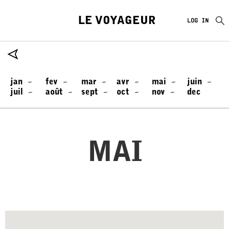
LE VOYAGEUR
LOG IN
-
-
-
-
-
-
jan
fev
mar
avr
mai
juin
-
-
-
-
-
juil
août
sept
oct
nov
dec
MAI