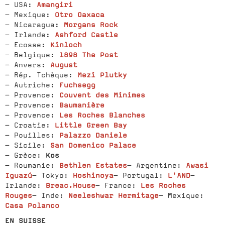
Amangiri
- USA:
Otro Oaxaca
- Mexique:
Morgans Rock
- Nicaragua:
Ashford Castle
- Irlande:
Kinloch
- Ecosse:
1898 The Post
- Belgique:
August
- Anvers:
Mezi Plutky
- Rép. Tchèque:
Fuchsegg
- Autriche:
Couvent des Minimes
- Provence:
Baumanière
- Provence:
Les Roches Blanches
- Provence:
Little Green Bay
- Croatie:
Palazzo Daniele
- Pouilles:
San Domenico Palace
- Sicile:
Kos
- Grèce:
Bethlen Estates
Awasi
- Roumanie:
- Argentine:
Iguazú
Hoshinoya
L'AND
- Tokyo:
- Portugal:
-
Breac.House
Les Roches
Irlande:
- France:
Rouges
Neeleshwar Hermitage
- Inde:
- Mexique:
Casa Polanco
EN SUISSE