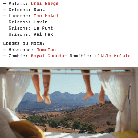
Drei Berge
- Valais:
Sent
- Grisons:
The Hotel
- Lucerne:
Lavin
- Grisons:
La Punt
- Grisons:
Val Fex
- Grisons:
LODGES DU MOIS:
DumaTau
- Botswana:
Royal Chundu
Little Kulala
- Zambie:
- Namibie: