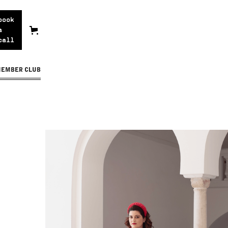
book
a
call
MEMBER CLUB