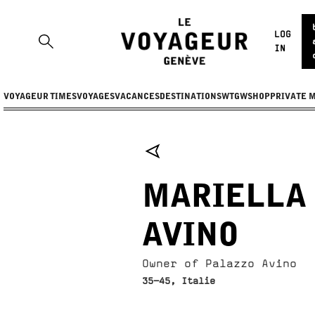
LOG
IN
VOYAGEUR TIMES
VOYAGES
VACANCES
DESTINATIONS
WTGW
SHOP
PRIVATE 
MARIELLA
AVINO
Owner of Palazzo Avino
35-45, Italie