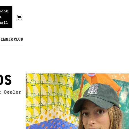
book
a
call
MEMBER CLUB
OS
t Dealer