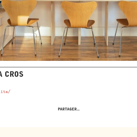
A CROS
lita/
PARTAGER...