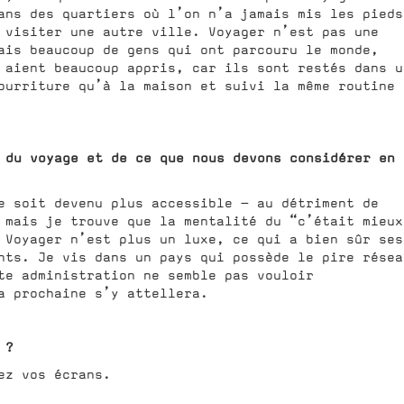
ans des quartiers où l’on n’a jamais mis les pieds
 visiter une autre ville. Voyager n’est pas une
ais beaucoup de gens qui ont parcouru le monde,
 aient beaucoup appris, car ils sont restés dans u
ourriture qu’à la maison et suivi la même routine
 du voyage et de ce que nous devons considérer en
e soit devenu plus accessible — au détriment de
 mais je trouve que la mentalité du “c’était mieux
 Voyager n’est plus un luxe, ce qui a bien sûr ses
nts. Je vis dans un pays qui possède le pire résea
te administration ne semble pas vouloir
a prochaine s’y attellera.
 ?
ez vos écrans.