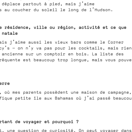
 déplace partout à pied, mais j’aime
s au coucher du soleil le long de l’Hudson.
e résidence, ville ou région, activité et ce que
 natale
ais j’aime aussi les vieux bars comme le Corner
cy’s — on n’y va pas pour les cocktails, mais rien
 ancienne sur un comptoir en bois. La liste des
réquente est beaucoup trop longue, mais vous pouve
erre
, où mes parents possèdent une maison de campagne,
fique petite île aux Bahamas où j’ai passé beaucou
rtant de voyager et pourquoi ?
t, une question de curiosité. On peut voyager dans