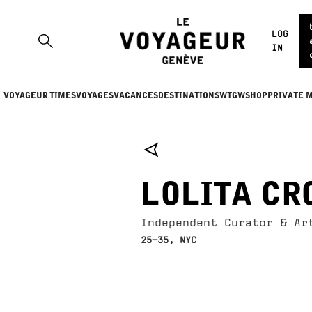
LOG
IN
VOYAGEUR TIMES
VOYAGES
VACANCES
DESTINATIONS
WTGW
SHOP
PRIVATE 
LOLITA CR
Independent Curator & Ar
25-35, NYC