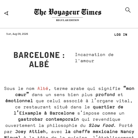
Sun, Aug 09, 2026
LOG IN
BARCELONE :
Incarnation de
l'amour
ALBÉ
“mon
Sous le nom
Albé
, terme arabe qui signifie
cœur”
profond
dans un sens bien plus
et
émotionnel
que celui associé à l’organe vital,
quartier de
ce restaurant situé dans le
l’Eixample à Barcelone
s’impose comme un
gastrobar
contemporain
qui revendique
Slow Food
ouvertement la philosophie du
. Porté
Joey Attieh
la cheffe mexicaine Nancy
par
, avec
Miguel
à la tête de la cuisine, l’établissement