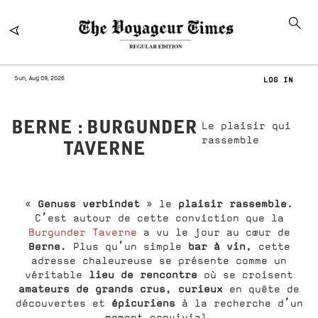
Sun, Aug 09, 2026
LOG IN
BERNE : BURGUNDER
Le plaisir qui
rassemble
TAVERNE
Genuss verbindet
plaisir rassemble
«
» le
.
C’est autour de cette conviction que la
Burgunder Taverne
a vu le jour au cœur de
Berne
bar à vin
. Plus qu’un simple
, cette
adresse chaleureuse se présente comme un
lieu de rencontre
véritable
où se croisent
amateurs de grands crus
curieux
,
en quête de
épicuriens
découvertes et
à la recherche d’un
moment convivial.