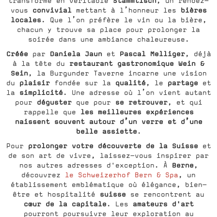
Stammtisch
transforme en véritable
, un rendez-
convivial
bières
vous
mettant à l’honneur les
locales
. Que l’on préfère le vin ou la bière,
chacun y trouve sa place pour prolonger la
soirée dans une ambiance chaleureuse.
Créée
Daniela Jaun
Pascal Melliger
par
et
, déjà
restaurant gastronomique Wein &
à la tête du
Sein
, la Burgunder Taverne incarne une vision
plaisir
qualité
partage
du
fondée sur la
, le
et
simplicité
la
. Une adresse où l’on vient autant
déguster
se retrouver
pour
que pour
, et qui
les meilleures expériences
rappelle que
naissent souvent autour d’un verre et d’une
belle assiette
.
prolonger votre découverte de la Suisse
Pour
et
de son art de vivre, laissez-vous inspirer par
Berne
nos autres adresses d'exception. À
,
découvrez
le Schweizerhof Bern & Spa
, un
établissement emblématique où élégance, bien-
suisse
être et hospitalité
se rencontrent au
cœur de la capitale
amateurs d'art
. Les
pourront poursuivre leur exploration au