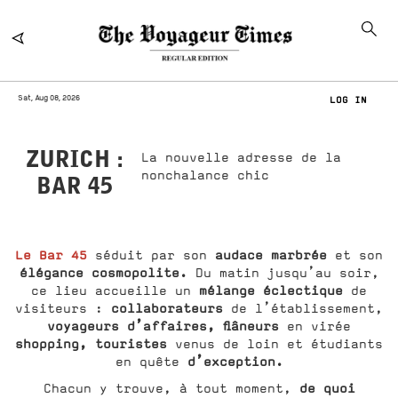
Sat, Aug 08, 2026
LOG IN
ZURICH :
La nouvelle adresse de la
nonchalance chic
BAR 45
Le Bar 45
audace marbrée
séduit par son
et son
élégance cosmopolite.
Du matin jusqu’au soir,
mélange éclectique
ce lieu accueille un
de
collaborateurs
visiteurs :
de l’établissement,
voyageurs d’affaires,
flâneurs
en virée
shopping,
touristes
venus de loin et étudiants
d’exception.
en quête
de quoi
Chacun y trouve, à tout moment,