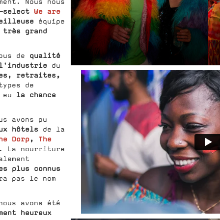
ent. Nous nous
-select
We are
eilleuse
équipe
 très grand
qualité
ous de
l'industrie
du
es, retraites,
types de
la chance
s eu
us avons pu
ux hôtels
de la
he Dorp
,
The
. La nourriture
alement
es plus connus
ra pas le nom
nous avons été
ment heureux