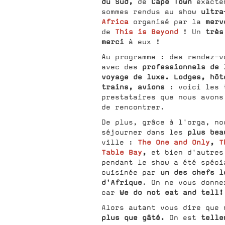
du Sud,
Cape Town
de
exactem
ultra
sommes rendus au show
Africa
merv
organisé par la
This is Beyond
très
de
! Un
merci
à eux !
Au programme : des rendez-v
professionnels de 
avec des
voyage de luxe. Lodges, hôt
trains, avions
: voici les 
prestataires que nous avon
de rencontrer.
De plus, grâce à l'orga, no
plus bea
séjourner dans les
The One and Only
,
T
ville :
Table Bay
,
et bien d'autres
pendant le show a été spéci
un des chefs l
cuisinée par
d'Afrique
. On ne vous donne
We do not eat and tell!
car
Alors autant vous dire que 
plus que gâté.
telle
On est