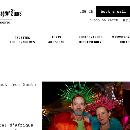
LOG IN
book a call
u, Aug 06, 2026
8,31
human on earth :
G IN
TEXTS
PHOTOGRAPHES
MYSWITZER
RECETTES
E
THE BERNHEIM'S
ART SCENE
KIDS FRIENDLY
CHEFS
ack from South
d'Afrique
trer