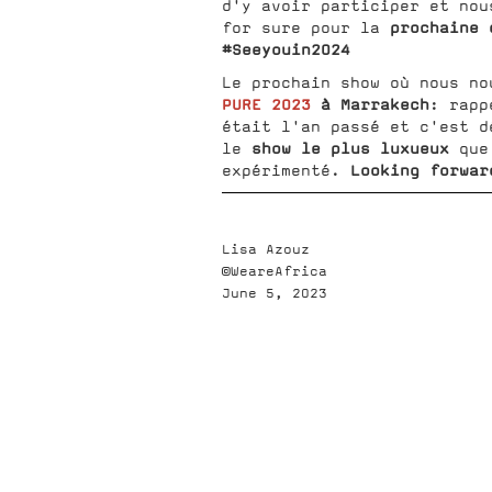
d'y avoir participer et nou
prochaine 
for sure pour la
#Seeyouin2024
Le prochain show où nous no
PURE 2023
à Marrakech
: rapp
était l'an passé et c'est d
show le plus luxueux
le
que
Looking forwar
expérimenté.
Lisa Azouz
©WeareAfrica
June 5, 2023