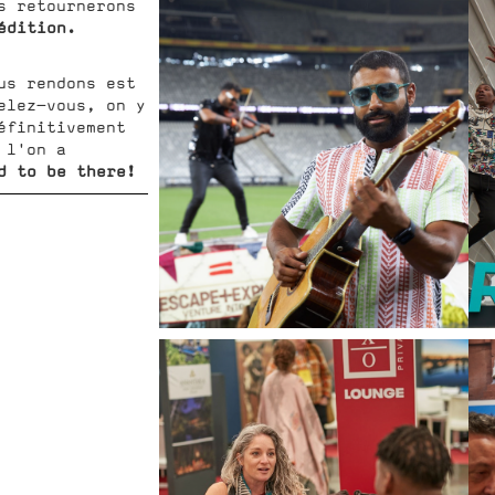
s retournerons
édition.
us rendons est
elez-vous, on y
éfinitivement
 l'on a
d to be there!