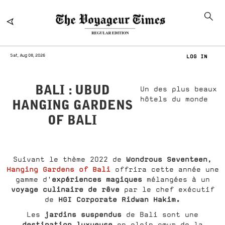
Sat, Aug 08, 2026
LOG IN
BALI : UBUD
Un des plus beaux
hôtels du monde
HANGING GARDENS
OF BALI
Wondrous Seventeen
Suivant le thème 2022 de
,
Hanging Gardens of Bali
offrira cette année une
expériences magiques
gamme d'
mélangées à un
voyage culinaire de rêve
par le chef exécutif
HGI Corporate Ridwan Hakim.
de
jardins suspendus
Les
de Bali sont une
destination luxueuse
en plein
cœur de la