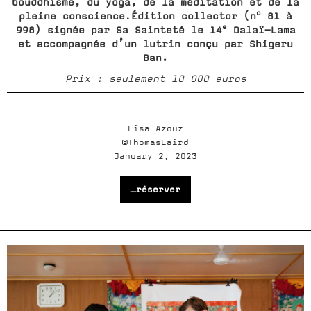
bouddhisme, du yoga, de la méditation et de la
o
pleine conscience
Édition collector (n
81 à
.
e
998) signée par Sa Sainteté le 14
Dalaï-Lama
et accompagnée d’un lutrin conçu par Shigeru
Ban.
Prix : seulement 10 000 euros
Lisa Azouz
©ThomasLaird
January 2, 2023
_réserver