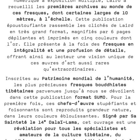
numérique à exposition multiple, Laird a
premières archives au monde de
recueilli les
ces fresques, dont certaines larges de 10
mètres, à l’échelle
. Cette publication
époustouflante rassemble les clichés de Laird
en très grand format, magnifiés par 6 pages
dépliantes et imprimés en cinq couleurs dont
fresques en
l’or. Elle présente à la fois des
intégralité et une profusion de détails
,
offrant ainsi au lecteur une vision unique de
ces œuvres d’art aussi rares
qu’extraordinaires.
Patrimoine mondial de l’humanité
Inscrites au
,
fresques bouddhistes
les plus précieuses
tibétaines
parvenues jusqu’à nous se dévoilent
format SUMO
dans cette publication
. Pour la
chefs-d’œuvre
première fois, ces
stupéfiants et
foisonnants sont reproduits grandeur nature,
Signé par Sa
dans leurs couleurs éblouissantes.
e
Sainteté le 14
Dalaï-Lama
, cet ouvrage est une
révélation pour tous les spécialistes et
amateurs de la culture tibétaine
du
,