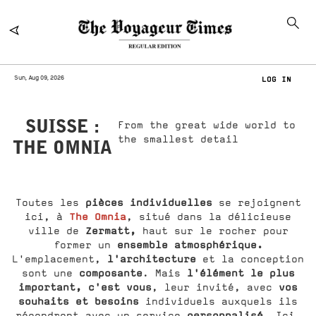
Sun, Aug 09, 2026
LOG IN
SUISSE :
From the great wide world to
the smallest detail
THE OMNIA
pièces individuelles
Toutes les
se rejoignent
The Omnia
ici, à
, situé dans la délicieuse
Zermatt,
ville de
haut sur le rocher pour
ensemble atmosphérique.
former un
l'architecture
L'emplacement,
et la conception
composante
l'élément le plus
sont une
. Mais
important, c'est vous
vos
, leur invité, avec
souhaits et besoins
individuels auxquels ils
personnalisé
répondront avec un service
. Ici,