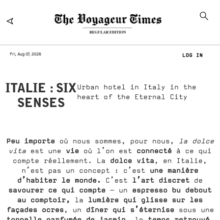
Fri, Aug 07, 2026
LOG IN
ITALIE : SIX
Urban hotel in Italy in the
heart of the Eternal City
SENSES
Peu importe
où nous sommes, pour nous,
la dolce
vie
connecté
vita
est une
où l’on est
à ce qui
dolce vita
compte réellement. La
, en Italie,
une manière
n’est pas un concept : c’est
d’habiter le monde.
l’art discret
C’est
de
savourer ce qui compte
espresso bu debout
— un
au comptoir,
lumière qui glisse sur les
la
façades ocres
dîner qui s’éternise
, un
sous une
tonnelle parfumée de jasmin
temps retrouvé.
, le