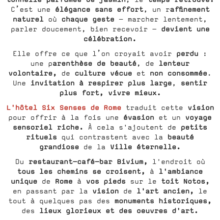
élégance sans effort
affinement
C’est une
, un r
naturel
chaque geste
où
— marcher lentement,
devient une
parler doucement, bien recevoir —
célébration.
perdu
Elle offre ce que l’on croyait avoir
:
arenthèse de beauté
lenteur
une p
, de
volontaire,
culture vécue
non consommée
de
et
.
invitation à respirer plus large
sentir
Une
,
plus fort, vivre mieux.
L'hôtel Six Senses de Rome
vision
traduit cette
évasion
voyage
pour offrir à la fois une
et un
sensoriel riche
.
petits
À cela s'ajoutent de
rituels
beauté
qui contrastent avec la
grandiose
Ville éternelle.
de la
restaurant-café-bar Bivium,
Du
l'endroit où
tous les chemins se croisent,
l'ambiance
à
unique
Rome
vos pieds
toit Notos,
de
à
sur le
vision
l'art ancien,
en passant par la
de
le
monuments historiques,
tout à quelques pas des
lieux glorieux et des oeuvres d'art.
des