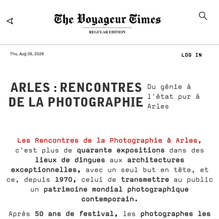
Thu, Aug 06, 2026
LOG IN
ARLES : RENCONTRES
Du génie à
l'état pur à
DE LA PHOTOGRAPHIE
Arles
Les Rencontres de la Photographie à Arles,
quarante expositions
c'est plus de
dans des
lieux de dingues
architectures
aux
exceptionnelles,
avec un seul but en tête, et
1970,
transmettre
ce, depuis
celui de
au public
patrimoine mondial photographique
un
contemporain.
50 ans de festival,
photographes les
Après
les