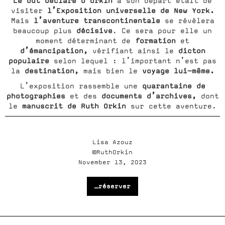
Le but déclaré d’Orkin
à son départ était de
l’Exposition universelle de New York.
visiter
l’aventure transcontinentale
Mais
se révèlera
décisive
beaucoup plus
. Ce sera pour elle un
formation
moment déterminant de
et
d’émancipation,
dicton
vérifiant ainsi le
populaire
selon lequel : l’important n’est pas
destination,
voyage lui-même.
la
mais bien le
quarantaine de
L’exposition rassemble une
photographies
documents d’archives,
et des
dont
manuscrit de Ruth Orkin
le
sur cette aventure.
Lisa Azouz
©RuthOrkin
November 13, 2023
_réserver