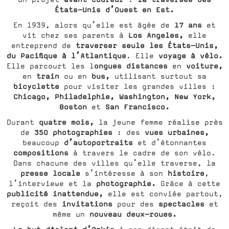
États-Unis d’Ouest en Est.
17 ans
En 1939, alors qu’elle est âgée de
et
Los Angeles,
vit chez ses parents à
elle
traverser seule les États-Unis,
entreprend de
du Pacifique à l’Atlantique
voyage à vélo.
. Elle
ongues distances
voiture,
Elle parcourt les l
en
train
bus,
en
ou en
utilisant surtout sa
bicyclette
pour visiter les grandes villes :
Chicago,
Philadelphie, Washington, New York,
Boston
San Francisco.
et
quatre mois,
Durant
la jeune femme réalise près
350 photographies
vues urbaines,
de
: des
d’autoportraits
beaucoup
et d’étonnantes
compositions
à travers le cadre de son vélo.
Dans chacune des villes qu’elle traverse, la
presse locale
histoire
s’intéresse à son
,
photographie.
l’interviewe et la
Grâce à cette
publicité inattendue,
elle est conviée partout,
invitations
spectacles
reçoit des
pour des
et
nouveau deux-roues.
même un