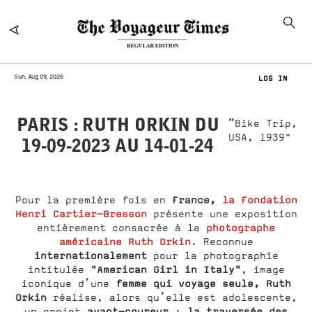
Sun, Aug 09, 2026
LOG IN
PARIS : RUTH ORKIN DU
“Bike Trip,
USA, 1939"
19-09-2023 AU 14-01-24
France,
la Fondation
Pour la première fois en
Henri Cartier-Bresson
présente une exposition
photographe
entièrement consacrée à la
américaine Ruth Orkin
. Reconnue
internationalement
pour la photographie
"American Girl in Italy"
intitulée
, image
femme qui voyage seule, Ruth
iconique d’une
Orkin
réalise, alors qu’elle est adolescente,
avant-coureur
la traversée des
un projet
: