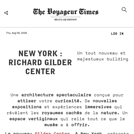
Thu, Aug 06, 2026
LOG IN
NEW YORK :
Un tout nouveau et
majestueux building
RICHARD GILDER
CENTER
architecture spectaculaire
Une
conçue pour
attiser
curiosité.
nouvelles
votre
De
expositions
immersives
et expériences
qui
royaumes cachés
nature.
révèlent les
de la
Un
espace vertigineux
qui relie tout ce que le
musée
offrir.
a à
Le nouveau
Gilder Center
, à New York,
présente