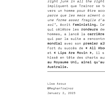
right junk in all the right
impliquent que Trainor se t
vers un homme pour être ac
parce que les mecs aiment c
une forme assez fragile d'a
Feministing.
soi"
, écrit
Cet
rondeurs
qui célèbre les
de
carrière
hommes, a lancé la
qui par la suite a rencont
mondial
premier al
avec son
« All Abo
Fort du succès de
« Lips Are Movin »
et
, il s
hissé en tête des charts a
au Royaume Uni, ainsi qu'au
Australie.
Lisa Azouz
©MeghanTrainor
January 2, 2023