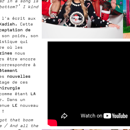
ar in a song is
bottom?’ I kind
 l'a écrit aux
Kadish.
Cette
ceptation de
 son poids, son
istique qui
re où les
azines
nous
rs être encore
correspondre à
ètement
nouvelles
les
tage de ces
irurgie
LA
comme étant
r. Dans un
LE
venue
nouveau
 !
got that boom
e / And all the