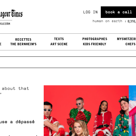
LOG IN
book a call
t, Aug 08, 2026
8,316
human on earth :
G IN
TEXTS
PHOTOGRAPHES
MYSWITZER
RECETTES
E
THE BERNHEIM'S
ART SCENE
KIDS FRIENDLY
CHEFS
 about that
"
use a dépassé