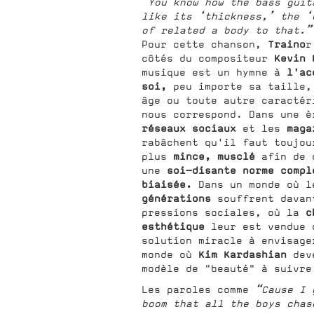
“You know how the bass guit
like its ‘thickness,’ the ‘
of related a body to that.”
Traino
Pour
cette chanson,
r
Kevin 
côtés du compositeur
l'ac
musique est un hymne à
soi,
peu importe sa taille,
âge ou toute autre caractér
nous correspond. Dans une è
réseaux sociaux
mag
et les
rabâchent qu'il faut toujou
mince, musclé
plus
afin de 
soi-disante norme compl
une
biaisée.
Dans un monde où 
générations
souffrent davan
ch
pressions sociales, où la
esthétique
leur est vendue 
solution miracle à envisage
Kim Kardashian
monde où
de
modèle de "beauté" à suivre
Les paroles comme
“Cause I 
boom that all the boys chas