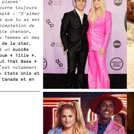
 places”
ourne toujours
cepté :
"S'aimer
e que tu as est
cceptation de
te chanson,
s femmes et des
 de la star
,
succès
ré un
bum « Title »
.
ut That Bass »
’est notamment
Etats Unis et
ux
 Canada et en