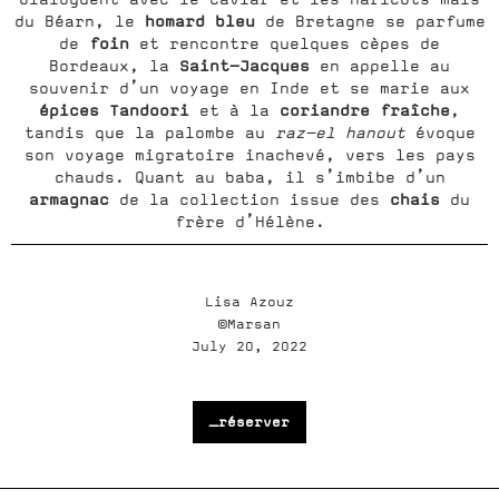
homard bleu
du Béarn, le
de Bretagne se parfume
foin
de
et rencontre quelques cèpes de
Saint-Jacques
Bordeaux, la
en appelle au
souvenir d’un voyage en Inde et se marie aux
épices Tandoori
coriandre fraîche
et à la
,
tandis que la palombe au
raz-el hanout
évoque
son voyage migratoire inachevé, vers les pays
chauds. Quant au baba, il s’imbibe d’un
armagnac
chais
de la collection issue des
du
frère d’Hélène.
Lisa Azouz
©Marsan
July 20, 2022
_réserver