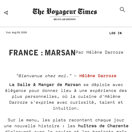
Sun, Aug 09, 2026
LOG IN
FRANCE : MARSAN
Par Hélène Darroze
Hélène Darroze
"Bienvenue chez moi."
-
La Salle à Manger de Marsan
se déploie avec
élégance pour donner lieu à une expérience des
plus personnelles, où la cuisine d'Hélène
Darroze s'exprime avec curiosité, talent et
intuition.
Sur le menu, les plats racontent chaque jour
huîtres de Charente
une nouvelle histoire : les
dialoguent avec le caviar et les haricots maïs