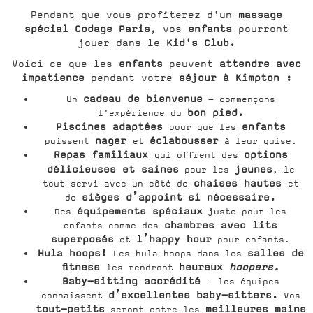
massage
Pendant que vous profiterez d'un
spécial Codage Paris
enfants
, vos
pourront
Kid's Club.
jouer dans le
enfants
attendre avec
Voici ce que les
peuvent
impatience
séjour à Kimpton :
pendant votre
cadeau de bienvenue
Un
– commençons
bon pied.
l'expérience du
Piscines adaptées
enfants
pour que les
nager
éclabousser
puissent
et
à leur guise.
Repas familiaux
options
qui offrent des
délicieuses et saines
jeunes
pour les
, le
chaises hautes
tout servi avec un côté de
et
sièges d’appoint
si nécessaire.
de
équipements spéciaux
Des
juste pour les
chambres avec lits
enfants comme des
superposés
l’happy hour
et
pour enfants.
Hula hoops!
salles de
Les hula hoops dans les
fitness
heureux
hoopers.
les rendront
Baby-sitting accrédité
- les équipes
d’excellentes baby-sitters.
connaissent
Vos
tout-petits
meilleures mains
seront entre les