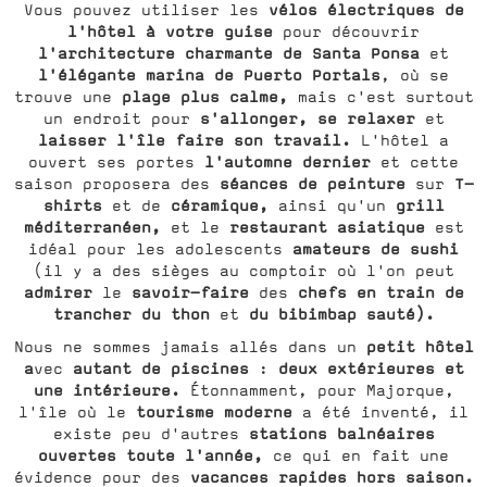
vélos électriques de
Vous pouvez utiliser les
l'hôtel à votre guise
pour découvrir
l'architecture charmante de Santa Ponsa
et
l'élégante marina de Puerto Portals
, où se
plage plus calme,
trouve une
mais c'est surtout
s'allonger, se relaxer
un endroit pour
et
laisser l'île faire son travail.
L'hôtel a
l'automne dernier
ouvert ses portes
et cette
séances de peinture
T-
saison proposera des
sur
shirts
céramique,
grill
et de
ainsi qu'un
méditerranéen,
restaurant asiatique
et le
est
amateurs de sushi
idéal pour les adolescents
(il y a des sièges au comptoir où l'on peut
admirer
savoir-faire
chefs en train de
le
des
trancher du thon
du bibimbap sauté).
et
petit hôtel
Nous ne sommes jamais allés dans un
a
autant de piscines
deux extérieures et
vec
:
une intérieure.
Étonnamment, pour Majorque,
tourisme moderne
l'île où le
a été inventé, il
stations balnéaires
existe peu d'autres
ouvertes toute l'année,
ce qui en fait une
vacances rapides hors saison.
évidence pour des