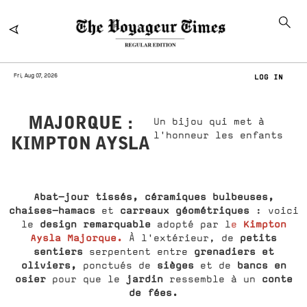
Fri, Aug 07, 2026
LOG IN
MAJORQUE :
Un bijou qui met à
l'honneur les enfants
KIMPTON AYSLA
Abat-jour tissés, céramiques bulbeuses,
chaises-hamacs
carreaux géométriques
et
: voici
design remarquable
Kimpton
le
adopté par l
e
Aysla Majorque.
petits
À l'extérieur, de
sentiers
grenadiers et
serpentent entre
oliviers,
sièges
bancs en
ponctués de
et de
osier
jardin
conte
pour que le
ressemble à un
de fées.