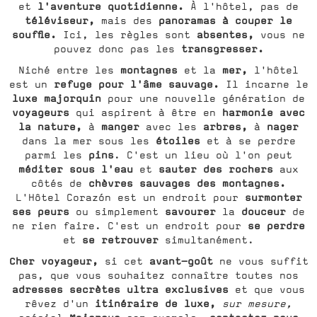
l'aventure quotidienne.
et
À l'hôtel, pas de
téléviseur,
panoramas à couper le
mais des
souffle.
absentes,
Ici, les règles sont
vous ne
transgresser.
pouvez donc pas les
montagnes
mer,
Niché entre les
et la
l'hôtel
refuge pour l'âme sauvage.
est un
Il incarne le
luxe majorquin
pour une nouvelle génération de
voyageurs
harmonie avec
qui aspirent à être en
la nature,
manger
arbres,
nager
à
avec les
à
étoiles
dans la mer sous les
et à se perdre
pins
parmi les
. C'est un lieu où l'on peut
méditer sous l'eau
sauter des rochers
et
aux
chèvres sauvages des montagnes.
côtés de
surmonter
L'Hôtel Corazón est un endroit pour
ses peurs
savourer
douceur
ou simplement
la
de
se perdre
ne rien faire. C'est un endroit pour
se retrouver
et
simultanément.
Cher voyageur,
avant-goût
si cet
ne vous suffit
pas, que vous souhaitez connaître toutes nos
adresses secrètes ultra exclusives
et que vous
itinéraire de luxe,
rêvez d'un
sur mesure,