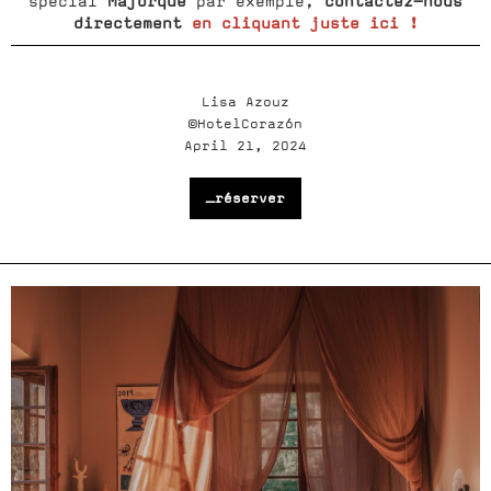
Majorque
contactez-nous
spécial
par exemple,
directement
en cliquant juste ici !
Lisa Azouz
©HotelCorazón
April 21, 2024
_réserver