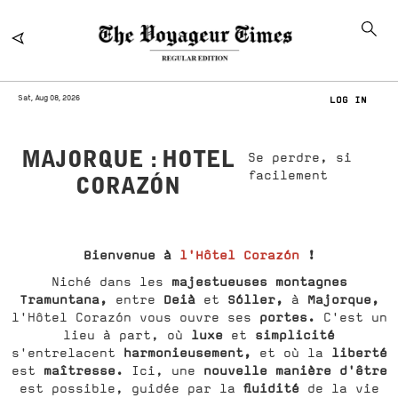
Sat, Aug 08, 2026
LOG IN
MAJORQUE : HOTEL
Se perdre, si
facilement
CORAZÓN
Bienvenue à
l'Hôtel Corazón
!
majestueuses montagnes
Niché dans les
Tramuntana,
Deià
Sóller,
Majorque,
entre
et
à
portes.
l'Hôtel Corazón vous ouvre ses
C'est un
luxe
simplicité
lieu à part, où
et
harmonieusement,
liberté
s'entrelacent
et où la
maîtresse.
nouvelle manière d'être
est
Ici, une
fluidité
est possible, guidée par la
de la vie