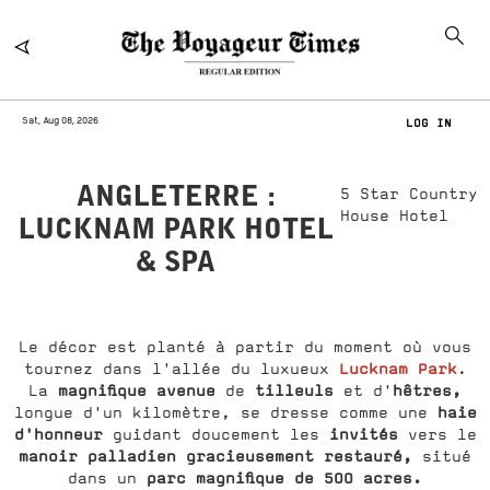
Sat, Aug 08, 2026
LOG IN
ANGLETERRE :
5 Star Country
House Hotel
LUCKNAM PARK HOTEL
& SPA
Le décor est planté à partir du moment où vous
Lucknam Park
tournez dans l'allée du luxueux
.
magnifique avenue
tilleuls
hêtres,
La
de
et d'
haie
longue d'un kilomètre, se dresse comme une
d'honneur
invités
guidant doucement les
vers le
manoir palladien gracieusement restauré,
situé
parc magnifique de 500 acres.
dans un