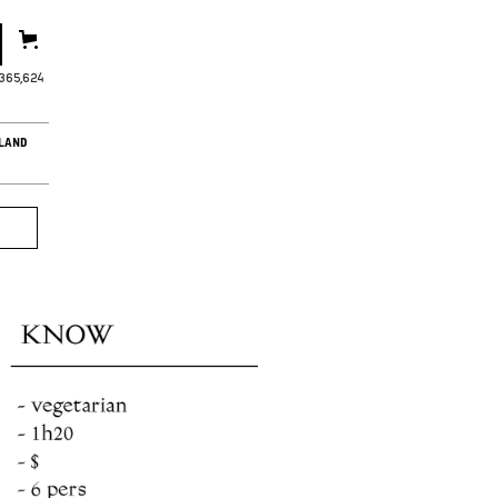
,365,627
LAND