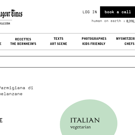
LOG IN
book a call
t, Aug 08, 2026
8,316
human on earth :
G IN
TEXTS
PHOTOGRAPHES
MYSWITZER
RECETTES
E
THE BERNHEIM'S
ART SCENE
KIDS FRIENDLY
CHEFS
Parmigiana di
melanzane
E