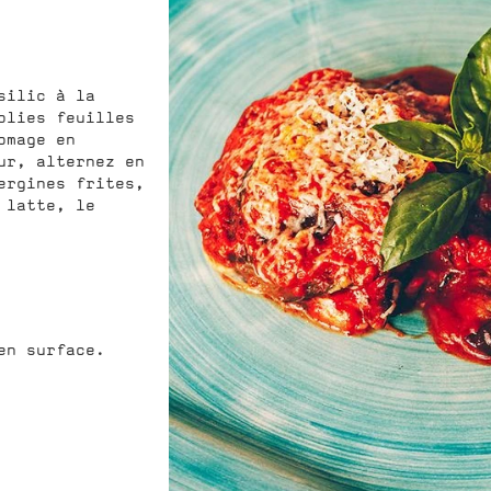
silic à la
olies feuilles
omage en
ur, alternez en
ergines frites,
 latte, le
en surface.