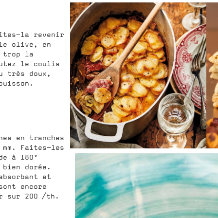
ites-la revenir
le olive, en
 trop la
utez le coulis
u très doux,
cuisson.
nes en tranches
 mm. Faites-les
de à 180°
 bien dorée.
absorbant et
sont encore
r sur 200 /th.