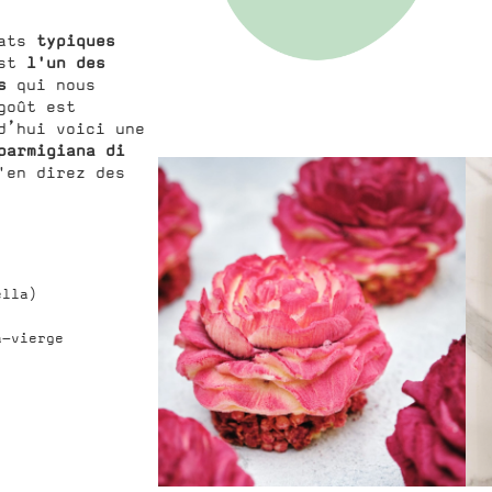
typiques
lats
l'un des
est
s
qui nous
goût est
d’hui voici une
parmigiana di
'en direz des
ella)
a-vierge