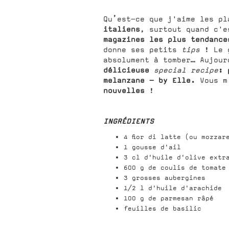
Qu’est-ce que j'aime les p
italiens
, surtout quand c'
magazines les plus tendance
donne ses petits
tips
! Le 
absolument à tomber… Aujour
délicieuse
: 
special recipe
melanzane - by Elle.
Vous m
nouvelles
!
INGRÉDIENTS
4 fior di latte (ou mozzar
1 gousse d'ail
3 cl d'huile d'olive extr
600 g de coulis de tomate
3 grosses aubergines
1/2 l d'huile d'arachide
100 g de parmesan râpé
feuilles de basilic