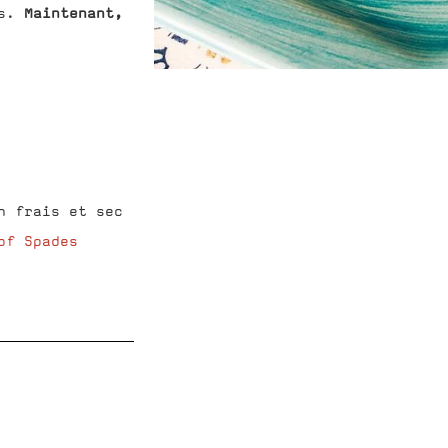
Maintenant,
s.
n frais et sec
of Spades