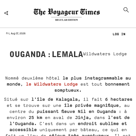
Fri, Aug 07, 2026
LOG IN
OUGANDA : LEMALA
Wildwaters Lodge
le plus instagrammable au
Nommé deuxième hôtel
monde
le Wildwaters Lodge
bonnement
,
est tout
somptueux.
l'île de Kalagala,
6 hectares
Situé sur
il fait
île privée magnifique
et se trouve sur une
, au
puissant fleuve Nil en Ouganda
centre du
: à
25 km
Jinja,
l'est de
environ
en aval de
dans
l'Ouganda.
endroit sublime et
C'est dans un
accessible
uniquement par bâteau, ce qui en
séjour très aventureux
fait un lieu de
. Il est