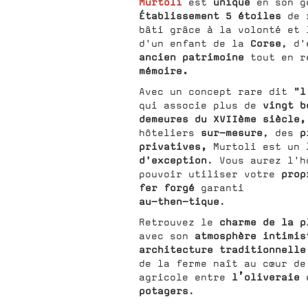
Murtoli
unique
est
en son g
Établissement 5 étoiles
de r
bâti grâce à la volonté et 
Corse
d'un enfant de la
, d'
ancien patrimoine
tout en r
mémoire.
"l
Avec un concept rare dit
vingt b
qui associe plus de
demeures du XVIIème siècle,
sur-mesure
p
hôteliers
, des
privatives,
Murtoli est un
d'exception
. Vous aurez l'h
prop
pouvoir utiliser votre
fer forgé
garanti
au-then-tique
.
charme de la p
Retrouvez le
atmosphère intimis
avec son
architecture traditionnell
de la ferme naît au cœur de
l’oliveraie
agricole entre
e
potagers
.