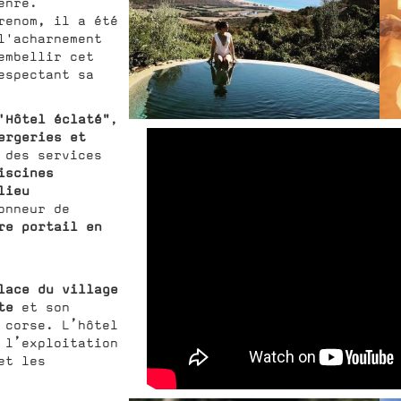
enre.
enom, il a été
l'acharnement
embellir cet
espectant sa
'Hôtel éclaté"
,
ergeries et
des services
iscines
lieu
onneur de
re portail en
lace du village
te
et son
e
corse. L’hôtel
 l’exploitation
t les