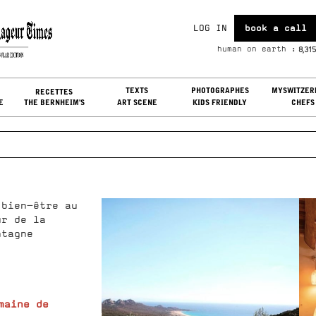
LOG IN
book a call
u, Aug 06, 2026
8,315
human on earth :
G IN
TEXTS
PHOTOGRAPHES
MYSWITZER
RECETTES
E
THE BERNHEIM'S
ART SCENE
KIDS FRIENDLY
CHEFS
 bien-être au
ur de la
ntagne
maine de