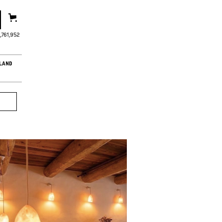
,761,955
LAND