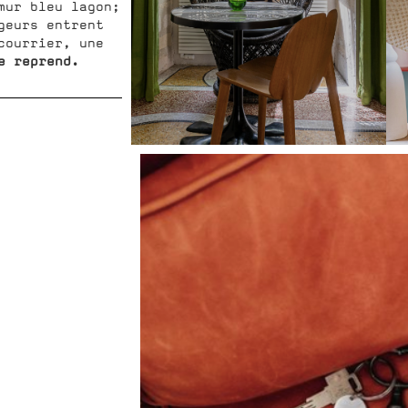
mur bleu lagon;
geurs entrent
courrier, une
e reprend.