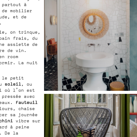
partout à
 de mobilier
ude, et de
.
ie, on trinque,
pain frais, du
ne assiette de
re de vin.
en room
ormir. La nuit
 le petit
soleil
au
, ou
l où l’on est
 pressée avec
Fauteuil
eaux.
lours, chaise
cer sa journée
chini
vibre sur
ard à peine
. De la