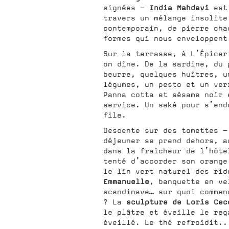
India Mahdavi
signées -
est 
travers un mélange insolite
contemporain, de pierre cha
formes qui nous enveloppent
Sur la terrasse, à L’Épicer
on dîne. De la sardine, du 
beurre, quelques huîtres, u
légumes, un pesto et un ver
Panna cotta et sésame noir 
service. Un saké pour s’end
file.
Descente sur des tomettes -
déjeuner se prend dehors, 
dans la fraîcheur de l’hôte
tenté d’accorder son orange
le lin vert naturel des rid
Emmanuelle
, banquette en ve
scandinave… sur quoi commen
sculpture de Loris Cec
? La
le plâtre et éveille le reg
éveillé. Le thé refroidit..