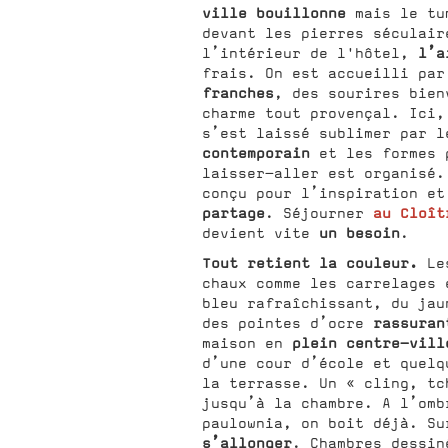
ville bouillonne
mais le tu
devant les pierres séculair
l’ai
l’intérieur de l'hôtel,
frais. On est accueilli par
franches
, des sourires bien
charme tout provençal. Ici,
s’est laissé sublimer par 
contemporain
et les formes 
laisser-aller est organisé.
conçu pour l’inspiration e
partage
au Cloît
. Séjourner
un besoin
devient vite
.
Tout retient la couleur.
Les
chaux comme les carrelages 
bleu rafraîchissant, du jau
rassuran
des pointes d’ocre
plein centre-vill
maison en
d’une cour d’école et quelq
la terrasse. Un « cling, tc
jusqu’à la chambre. A l’omb
paulownia, on boit déjà. Su
s’allonger
. Chambres dessin