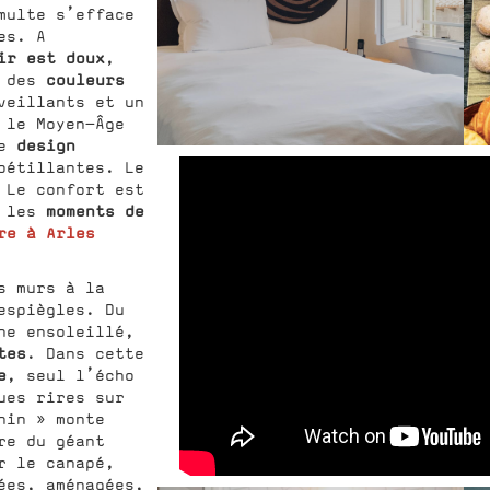
multe s’efface
es. A
r est doux
,
couleurs
 des
veillants et un
 le Moyen-Âge
design
le
pétillantes. Le
 Le confort est
moments de
t les
re à Arles
 murs à la
espiègles. Du
ne ensoleillé,
tes
. Dans cette
e
, seul l’écho
ues rires sur
hin » monte
re du géant
r le canapé,
ées, aménagées,