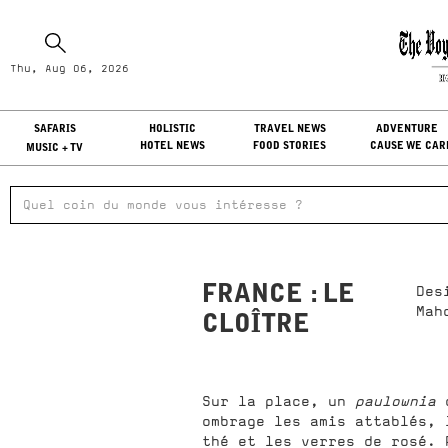
Th
Thu, Aug 06, 2026
LO
SAFARIS
HOLISTIC
TRAVEL NEWS
ADVENTURE
HOTEL NEWS
FOOD STORIES
CAUSE WE CAR
MUSIC + TV
FRANCE : LE
Des
Mah
CLOÎTRE
Sur la place, un
paulownia
c
ombrage les amis attablés, 
thé et les verres de rosé. 