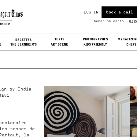
LOG IN
book a call
u, Aug 06, 2026
8,315
human on earth :
G IN
TEXTS
PHOTOGRAPHES
MYSWITZER
RECETTES
E
THE BERNHEIM'S
ART SCENE
KIDS FRIENDLY
CHEFS
ign by India
davi
entenaire
les tasses de
Partout, la