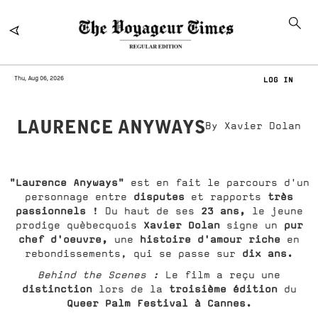
Thu, Aug 06, 2026
LOG IN
LAURENCE ANYWAYS
By Xavier Dolan
"Laurence Anyways"
est en fait le parcours d'un
disputes
très
personnage entre
et rapports
passionnels
23 ans,
! Du haut de ses
le jeune
Xavier Dolan
pur
prodige quèbecquois
signe un
chef d'oeuvre,
histoire d'amour riche
une
en
dix ans.
rebondissements, qui se passe sur
Behind the Scenes :
Le film a reçu une
distinction
troisième édition
lors de la
du
Queer Palm Festival à Cannes.