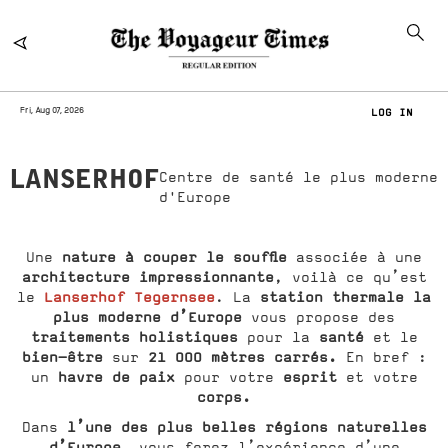
Fri, Aug 07, 2026
LOG IN
LANSERHOF
Centre de santé le plus moderne
d'Europe
nature à couper le souffle
Une
associée à une
architecture impressionnante
, voilà ce qu’est
Lanserhof Tegernsee
station thermale la
le
. La
plus moderne d’Europe
vous propose des
traitements holistiques
santé
pour la
et le
bien-être
21 000 mètres carrés.
sur
En bref :
havre de paix
esprit
un
pour votre
et votre
corps.
l’une des plus belles régions naturelles
Dans
d’Europe
, vous ferez l’expérience d’une