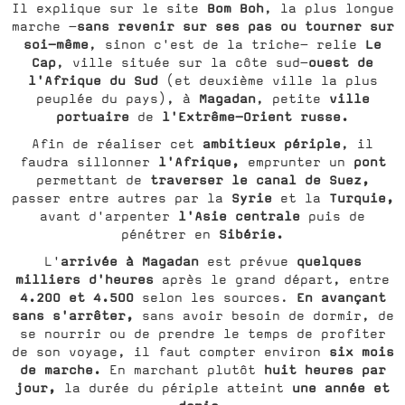
Bom Boh
Il explique sur le site
, la plus longue
sans revenir sur ses pas ou tourner sur
marche –
soi-même
Le
, sinon c'est de la triche– relie
Cap
ouest de
, ville située sur la côte sud-
l'Afrique du Sud
(et deuxième ville la plus
Magadan
ville
peuplée du pays), à
, petite
portuaire
l'Extrême-Orient russe.
de
ambitieux périple
Afin de réaliser cet
, il
l'Afrique,
pont
faudra sillonner
emprunter un
traverser le canal de Suez,
permettant de
Syrie
Turquie,
passer entre autres par la
et la
l'Asie centrale
avant d'arpenter
puis de
Sibérie.
pénétrer en
arrivée à Magadan
quelques
L'
est prévue
milliers d'heures
après le grand départ, entre
4.200 et 4.500
En avançant
selon les sources.
sans s'arrêter,
sans avoir besoin de dormir, de
se nourrir ou de prendre le temps de profiter
six mois
de son voyage, il faut compter environ
de marche.
huit heures par
En marchant plutôt
jour,
une année et
la durée du périple atteint