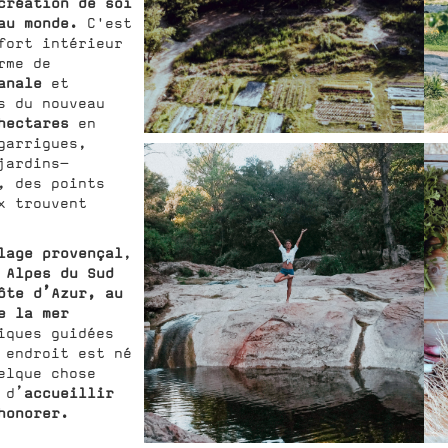
création de soi
eau monde.
C'est
fort intérieur
rme de
anale
et
s du nouveau
hectares
en
garrigues,
jardins-
, des points
x trouvent
lage provençal
,
Alpes du Sud
s
ôte d’Azur, au
e la mer
iques guidées
 endroit est né
elque chose
accueillir
 d’
’honorer.