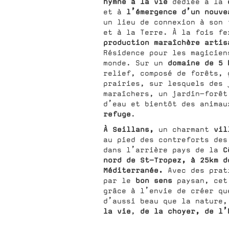
hymne à la vie
dédiée à la
l’émergence d’un nouv
et à
un lieu de connexion à son 
et à la Terre. À la fois fe
production maraîchère artis
Résidence pour les magicien
domaine de 5 
monde. Sur un
relief, composé de forêts, 
prairies, sur lesquels des 
maraîchers, un jardin-forêt
d’eau et bientôt des animau
refuge
.
À Seillans,
vil
un charmant
au pied des contreforts de
C
dans l’arrière pays de la
nord de St-Tropez, à 25km d
Méditerranée.
Avec des prat
bon sens
par le
paysan, cet
grâce à l’envie de créer qu
d’aussi beau que la nature,
la vie
de la choyer, de l
,