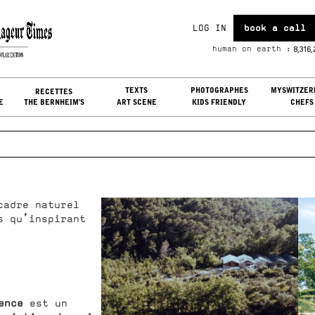
LOG IN
book a call
t, Aug 08, 2026
8,316
human on earth :
G IN
TEXTS
PHOTOGRAPHES
MYSWITZER
RECETTES
E
THE BERNHEIM'S
ART SCENE
KIDS FRIENDLY
CHEFS
cadre naturel
s qu’inspirant
ence
est un