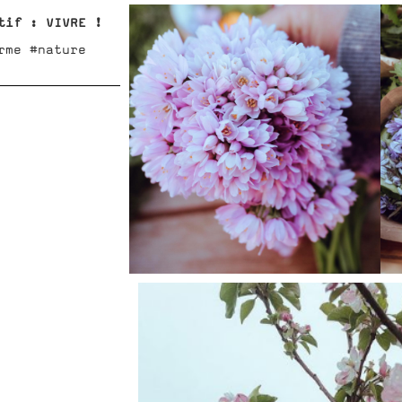
tif : VIVRE !
rme #nature