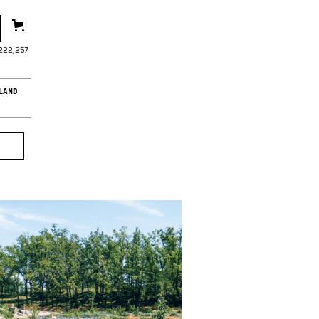
,222,259
LAND