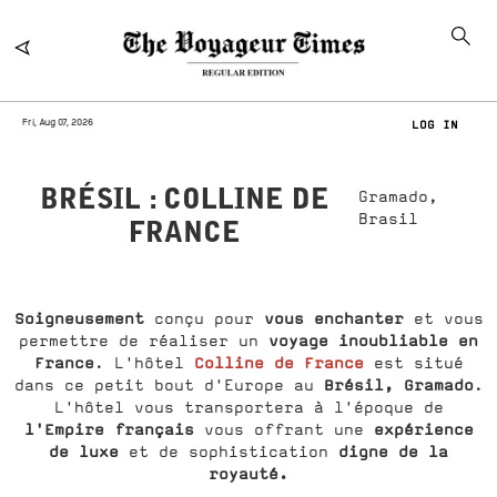
Fri, Aug 07, 2026
LOG IN
BRÉSIL : COLLINE DE
Gramado,
Brasil
FRANCE
Soigneusement
vous enchanter
conçu pour
et vous
voyage inoubliable en
permettre de réaliser un
France
Colline de France
. L'hôtel
est situé
Brésil, Gramado
dans ce petit bout d'Europe au
.
L'hôtel vous transportera à l'époque de
l'Empire français
expérience
vous offrant une
de luxe
digne de la
et de sophistication
royauté.