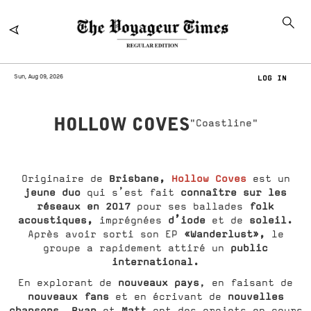
Sun, Aug 09, 2026
LOG IN
HOLLOW COVES
"Coastline"
Brisbane,
Hollow Coves
Originaire de
est un
jeune duo
connaître sur les
qui s’est fait
réseaux en 2017
folk
pour ses ballades
acoustiques,
d’iode
soleil.
imprégnées
et de
«Wanderlust»,
Après avoir sorti son EP
le
public
groupe a rapidement attiré un
international.
nouveaux pays
En explorant de
, en faisant de
nouveaux fans
nouvelles
et en écrivant de
chansons
Ryan
Matt
,
et
ont des projets en cours