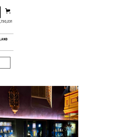
,730,233
LAND