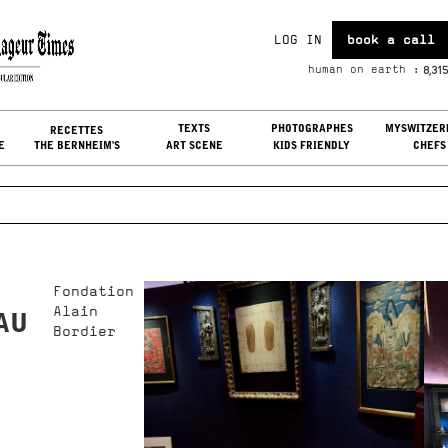
LOG IN
book a call
u, Aug 06, 2026
8,315
human on earth :
G IN
TEXTS
PHOTOGRAPHES
MYSWITZER
RECETTES
E
THE BERNHEIM'S
ART SCENE
KIDS FRIENDLY
CHEFS
Fondation
Alain
 AU
Bordier