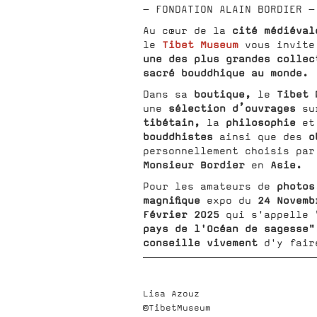
- FONDATION ALAIN BORDIER -
cité médiéval
Au cœur de la
Tibet Museum
le
vous invite
une des plus grandes collec
sacré bouddhique au monde.
boutique,
Tibet
Dans sa
le
sélection d’ouvrages
une
su
tibétain,
philosophie
la
et
bouddhistes
o
ainsi que des
personnellement choisis pa
Monsieur Bordier
Asie.
en
photos
Pour les amateurs de
magnifique
24 Novemb
expo du
Février 2025
qui s'appelle
pays de l'Océan de sagesse
conseille vivement
d'y fair
Lisa Azouz
©TibetMuseum