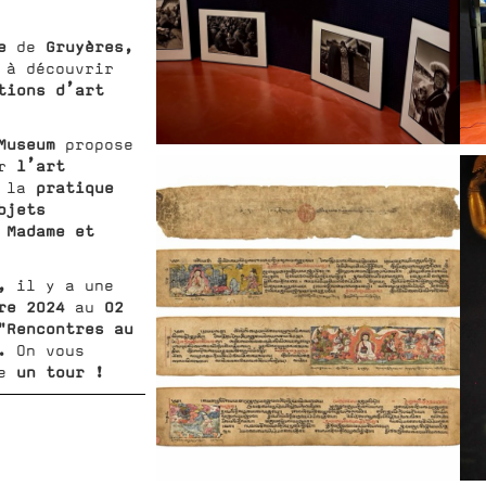
e
Gruyères,
de
 à découvrir
tions d’art
 Museum
propose
l’art
r
pratique
 la
bjets
Madame et
r
,
il y a une
re 2024
02
au
"Rencontres au
".
On vous
un tour !
e