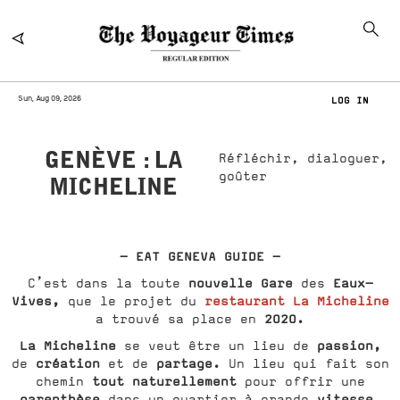
Sun, Aug 09, 2026
LOG IN
GENÈVE : LA
Réfléchir, dialoguer,
goûter
MICHELINE
- EAT GENEVA GUIDE -
nouvelle Gare
Eaux-
C’est dans la toute
des
Vives,
restaurant La Micheline
que le projet du
2020.
a trouvé sa place en
La Micheline
passion,
se veut être un lieu de
création
partage.
de
et de
Un lieu qui fait son
tout naturellement
chemin
pour offrir une
parenthèse
vitesse.
dans un quartier à grande