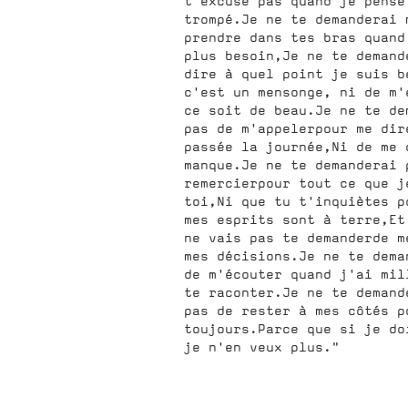
t'excuse pas quand je pense
trompé.Je ne te demanderai 
prendre dans tes bras quand
plus besoin,Je ne te demand
dire à quel point je suis b
c'est un mensonge, ni de m'
ce soit de beau.Je ne te de
pas de m'appelerpour me dir
passée la journée,Ni de me 
manque.Je ne te demanderai 
remercierpour tout ce que j
toi,Ni que tu t'inquiètes p
mes esprits sont à terre,Et
ne vais pas te demanderde m
mes décisions.Je ne te dema
de m'écouter quand j'ai mil
te raconter.Je ne te demand
pas de rester à mes côtés p
toujours.Parce que si je do
je n'en veux plus."