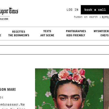
LOG IN
book a call
i, Aug 07, 2026
8,31
human on earth :
G IN
TEXTS
PHOTOGRAPHES
MYSWITZER
RECETTES
E
THE BERNHEIM'S
ART SCENE
KIDS FRIENDLY
CHEFS
SON MARI
o:
embrasser.Ne