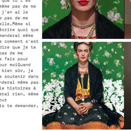
 que tu t'es
même pas de me
 j'en ai le
e pas de me
elle,Même si
écrire quoi que
manderai même
e comment s'est
dire que je te
pas de me
e fais pour
our moiQuand
 bien sûr, je
e soutenir dans
nderai même pas
le histoires à
erai rien, même
our
is te demander,