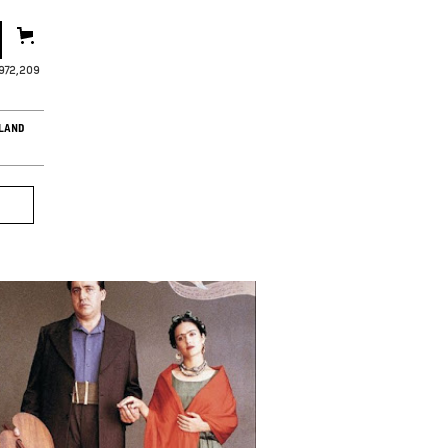
5,972,211
LAND