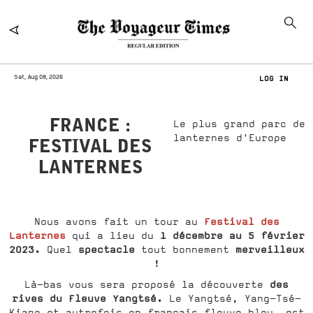
Sat, Aug 08, 2026
LOG IN
FRANCE :
Le plus grand parc de
lanternes d'Europe
FESTIVAL DES
LANTERNES
Festival des
Nous avons fait un tour au
Lanternes
1 décembre au 5 février
qui a lieu du
2023.
spectacle
merveilleux
Quel
tout bonnement
!
des
Là-bas vous sera proposé la découverte
rives du Fleuve Yangtsé.
Le Yangtsé, Yang-Tsé-
Kiang et autrefois en français fleuve bleu, est