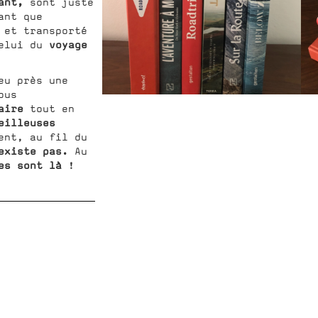
rant,
sont juste
ant que
 et transporté
voyage
celui du
eu près une
ous
faire
tout en
eilleuses
ent, au fil du
existe pas.
Au
es sont là
!