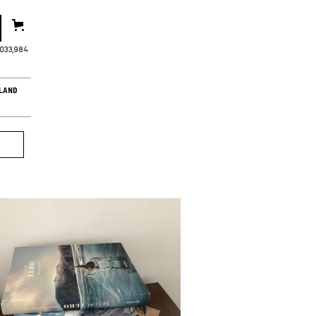
,033,986
LAND