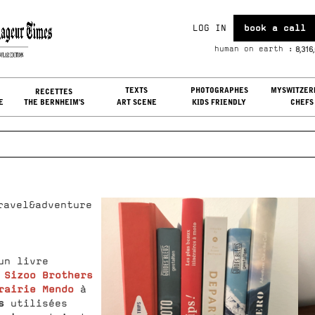
LOG IN
book a call
i, Aug 07, 2026
8,316
human on earth :
G IN
TEXTS
PHOTOGRAPHES
MYSWITZER
RECETTES
E
THE BERNHEIM'S
ART SCENE
KIDS FRIENDLY
CHEFS
ravel&adventure
un livre
Sizoo Brothers
rairie Mendo
à
s
utilisées