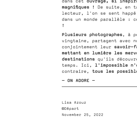
ouvrage, si inspi
dans cet
magnifiques
! De suite, en t
lecteur, l'on se sent happé
dans un monde parallèle : 
!
Plusieurs photographes
, à p
vingtaine, partagent avec n
savoir-
conjointement leur
mettant en lumière les merv
destinations
qu'ils découvr
l'impossible n'
temps. Ici,
tous les possibl
contraire,
- ON ADORE -
Lisa Azouz
©Départ
November 25, 2022