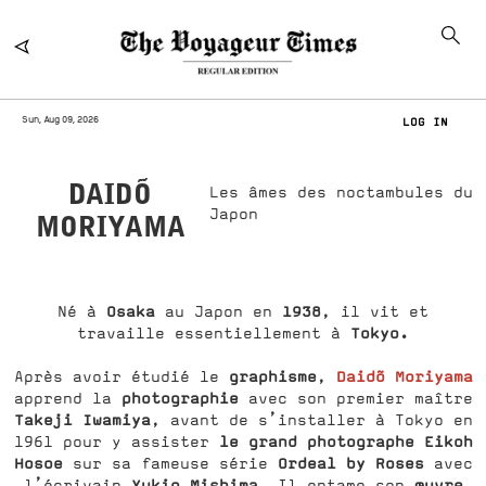
Sun, Aug 09, 2026
LOG IN
DAIDÕ
Les âmes des noctambules du
Japon
MORIYAMA
Osaka
1938
Né à
au Japon en
, il vit et
Tokyo.
travaille essentiellement à
graphisme
Daidõ Moriyama
Après avoir étudié le
,
photographie
apprend la
avec son premier maître
Takeji Iwamiya
, avant de s’installer à Tokyo en
le grand photographe Eikoh
1961 pour y assister
Hosoe
Ordeal by Roses
sur sa fameuse série
avec
Yukio Mishima.
œuvre
l’écrivain
Il entame son