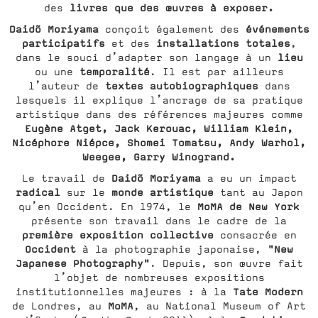
livres que des œuvres à exposer.
des
Daidõ Moriyama
événements
conçoit également des
participatifs
installations totales
et des
,
lieu
dans le souci d’adapter son langage à un
temporalité
ou une
. Il est par ailleurs
textes autobiographiques
l’auteur de
dans
lesquels il explique l’ancrage de sa pratique
artistique dans des références majeures comme
Eugène Atget, Jack Kerouac, William Klein,
Nicéphore Niépce, Shomei Tomatsu, Andy Warhol,
Weegee, Garry Winogrand.
Daidõ Moriyama
Le travail de
a eu un impact
radical
monde artistique
sur le
tant au Japon
MoMA de New York
qu’en Occident. En 1974, le
présente son travail dans le cadre de la
première exposition collective
consacrée en
Occident
"New
à la photographie japonaise,
Japanese Photography"
. Depuis, son œuvre fait
l’objet de nombreuses expositions
Tate Modern
institutionnelles majeures : à la
MoMA
de Londres, au
, au National Museum of Art