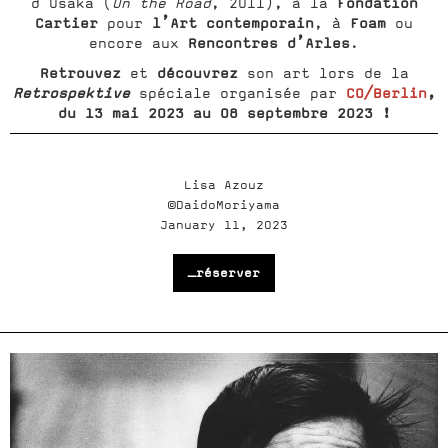
Fondation
d’Osaka (
On the Road
, 2011), à la
Cartier
l’Art contemporain
Foam
pour
, à
ou
Rencontres d’Arles
encore aux
.
Retrouvez
découvrez
et
son art lors de la
Retrospektive
CO/Berlin
,
spéciale organisée par
du 13 mai 2023 au 08 septembre 2023 !
Lisa Azouz
©DaidoMoriyama
January 11, 2023
_réserver