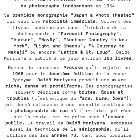
de photographe indépendant
en 1964.
première monographie
"Japan a Photo Theater"
Sa
notoriété immédiate.
lui vaut une
Suivent des
livres fondamentaux dans l’histoire de la
Farewell Photography"
photographie : "
,
"Hunter"
"Mayfly"
"Another Country in New
,
,
York"
"
Light and Shadow",
"A Journey to
,
Nakaji"
"Lettre à St. Loup"
ou encore
. Daido
180 livres.
Moriyama a publié à ce jour environ
Provoke
Membre du mouvement
qu’il rejoint en
1968
deuxième édition
pour la
de la revue
Daidõ Moriyama
éponyme,
produit une œuvre
riche, dense et protéiforme.
Ses photographies
brutes, floues et
souvent décrites comme
troubles
"are, bure, boke"
)
(l’esthétique du
,
ont donné naissance à une nouvelle pratique de
photographie de rue
la
où l’artiste, qui rôde
l’espace
sur la route, est en prise avec
public.
Daidõ Moriyama
Le travail de
embrasse
sérigraphie,
aussi la technique de la
qu’il
années 70
utilise dès les
, tant pour produire