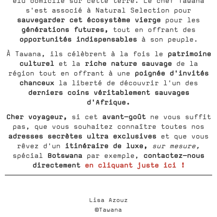
élu domicile sur cette terre. Le chef Tawana
s'est associé à Natural Selection pour
sauvegarder cet écosystème vierge
pour les
générations futures,
tout en offrant des
opportunités indispensables
à son peuple.
patrimoine
À Tawana, ils célèbrent à la fois le
culturel
riche nature sauvage
et la
de la
poignée d'invités
région tout en offrant à une
chanceux
la liberté de découvrir l'un des
derniers coins véritablement sauvages
d'Afrique.
Cher voyageur,
avant-goût
si cet
ne vous suffit
pas, que vous souhaitez connaître toutes nos
adresses secrètes ultra exclusives
et que vous
itinéraire de luxe,
rêvez d'un
sur mesure,
Botswana
contactez-nous
spécial
par exemple,
directement
en cliquant juste ici !
Lisa Azouz
©Tawana