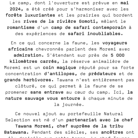
mai
Le camp, dont l'ouverture est prévue en
2024,
a été créé pour s'harmoniser avec les
forêts luxuriantes
et les prairies qui bordent
rives de la rivière Gomoti,
les
mêlant le
romantisme
camp de safari contemporain
d'un
à
safari inoubliables.
des expériences de
voyageurs
En ce qui concerne la faune, les
africains
chevronnés parlent des Moremi avec
admiration.
5 000
S'étendant sur près de
kilomètres carrés,
la réserve animalière de
coin magique
Moremi est un
réputé pour sa forte
d'antilopes,
prédateurs
concentration
de
et de
grands herbivores.
Tawana n'est entièrement pas
clôturé, ce qui permet à la faune de se
sans entrave
la
promener
au cœur du camp. Ici,
nature sauvage vous entoure
à chaque minute de
la journée.
Ce nouvel ajout au portefeuille Natural
partenariat avec le chef
Selection est né d'un
Tawana Moremi, chef suprême de la tribu
Batawana.
ancêtres
Pendant des siècles, ses
ont