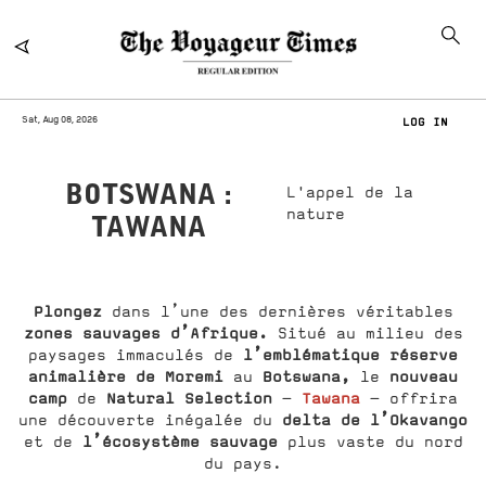
Sat, Aug 08, 2026
LOG IN
BOTSWANA :
L'appel de la
nature
TAWANA
Plongez
dans l’une des dernières véritables
zones sauvages d’Afrique.
Situé au milieu des
l’emblématique réserve
paysages immaculés de
animalière de Moremi
Botswana,
nouveau
au
le
camp
Natural Selection
Tawana
de
–
– offrira
delta de l’Okavango
une découverte inégalée du
l’écosystème sauvage
et de
plus vaste du nord
du pays.