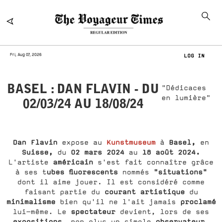
Fri, Aug 07, 2026
LOG IN
BASEL : DAN FLAVIN - DU
"Dédicaces
en lumière"
02/03/24 AU 18/08/24
Dan Flavin
Kunstmuseum
Basel,
expose au
à
en
Suisse,
02 mars 2024
18 août 2024.
du
au
américain
L'artiste
s'est fait connaître grâce
ubes fluorescents
"situations"
à ses t
nommés
dont il aime jouer. Il est considéré comme
courant artistique
faisant partie du
du
minimalisme
proclamé
bien qu'il ne l'ait jamais
spectateur
lui-même. Le
devient, lors de ses
expositions,
observateur,
non plus un simple