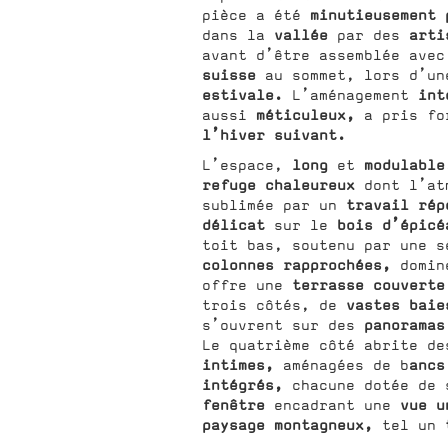
minutieusement 
pièce a été
vallée
arti
dans la
par des
avant d’être assemblée ave
suisse
au sommet, lors d’u
estivale.
int
L’aménagement
méticuleux,
aussi
a pris fo
l’hiver suivant.
long
modulable
L’espace,
et
refuge chaleureux
dont l’at
travail ré
sublimée par un
délicat
bois d’épicé
sur le
toit bas, soutenu par une s
colonnes rapprochées,
domine
terrasse couverte
offre une
vastes baie
trois côtés, de
panoramas
s’ouvrent sur des
Le quatrième côté abrite d
intimes,
ancs
aménagées de b
intégrés,
chacune dotée de 
fenêtre
vue u
encadrant une
paysage montagneux,
tel un