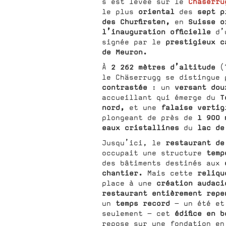
Chäserru
s’est levée sur le
oriental
sept p
le plus
des
des Churfirsten,
Suisse o
en
l’inauguration officielle
d’
prestigieux c
signée par le
de Meuron.
2 262 mètres d’altitude
À
(
le Chäserrugg se distingue 
contrastée
versant dou
: un
T
accueillant qui émerge du
nord,
falaise vertig
et une
1 900
plongeant de près de
eaux cristallines
lac de
du
restaurant de
Jusqu’ici, le
temp
occupait une structure
des bâtiments destinés aux
chantier.
reliqu
Mais cette
création audaci
place à une
restaurant entièrement repe
temps record
un
– un été et
édifice en 
seulement – cet
repose sur une fondation e