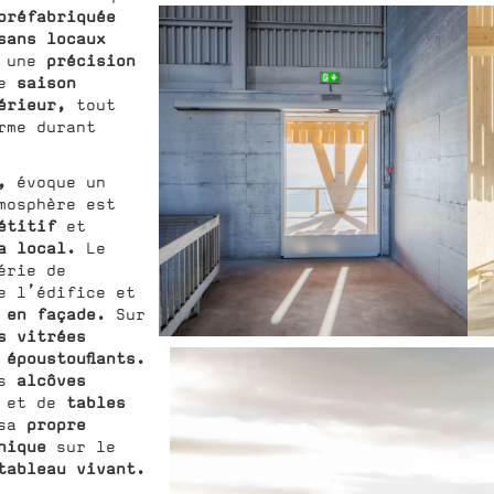
préfabriquée
sans locaux
précision
c une
saison
ne
érieur,
tout
rme durant
,
évoque un
mosphère est
pétitif
et
a local.
Le
érie de
 l’édifice et
 en façade.
Sur
s vitrées
 époustouflants.
alcôves
es
tables
et de
propre
sa
nique
sur le
tableau vivant.