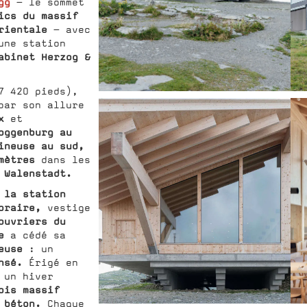
gg
– le sommet
ics du massif
rientale
– avec
une station
abinet Herzog &
7 420 pieds),
par son allure
x
et
oggenburg au
ineuse au sud,
 mètres
dans les
 Walenstadt.
 la station
oraire,
vestige
ouvriers du
e
a cédé sa
euse
: un
nsé.
Érigé en
 un hiver
bois massif
béton.
n
Chaque