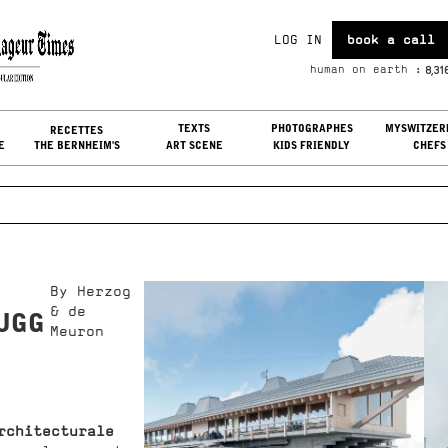
LOG IN
book a call
n, Aug 09, 2026
8,31
human on earth :
G IN
TEXTS
PHOTOGRAPHES
MYSWITZER
RECETTES
E
THE BERNHEIM'S
ART SCENE
KIDS FRIENDLY
CHEFS
By Herzog
& de
UGG
Meuron
rchitecturale