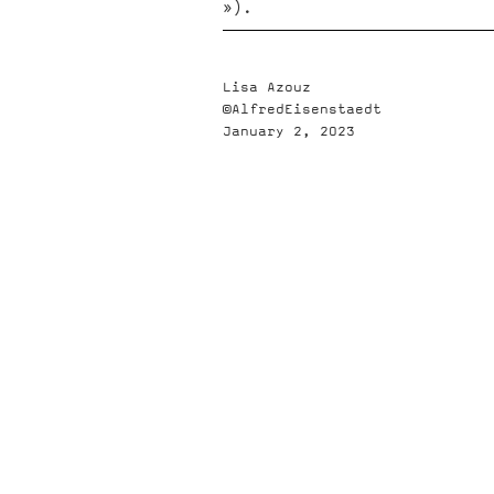
»).
Lisa Azouz
©AlfredEisenstaedt
January 2, 2023