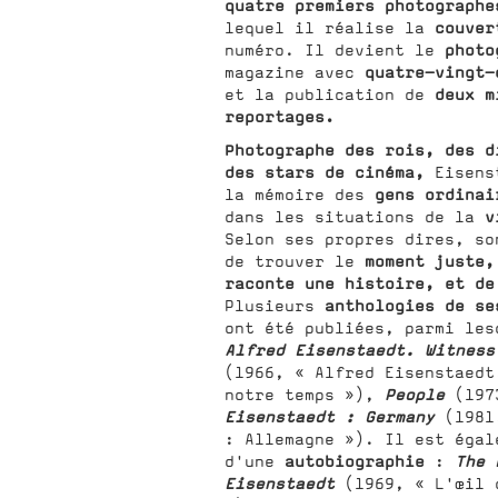
quatre premiers photograph
couver
lequel il réalise la
photo
numéro. Il devient le
quatre-vingt-
magazine avec
deux m
et la publication de
reportages.
Photographe des rois, des d
des stars de cinéma,
Eisenst
gens ordinai
la mémoire des
v
dans les situations de la
Selon ses propres dires, s
moment juste,
de trouver le
raconte une histoire, et de
anthologies de se
Plusieurs
ont été publiées, parmi les
Alfred Eisenstaedt. Witness
(1966, « Alfred Eisenstaedt
People
notre temps »),
(197
Eisenstaedt : Germany
(1981,
: Allemagne »). Il est égal
autobiographie
The 
d'une
:
Eisenstaedt
(1969, « L'œil 