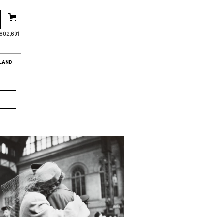
,802,694
LAND