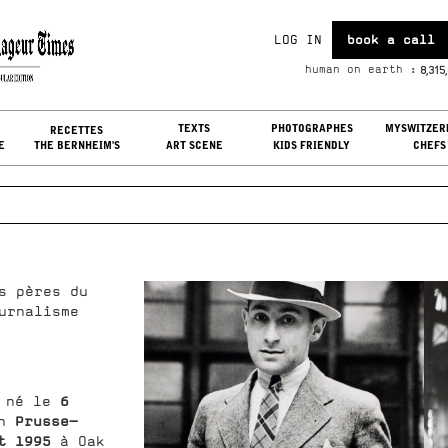
LOG IN
book a call
u, Aug 06, 2026
8,315
human on earth :
G IN
TEXTS
PHOTOGRAPHES
MYSWITZER
RECETTES
E
THE BERNHEIM'S
ART SCENE
KIDS FRIENDLY
CHEFS
s pères du
urnalisme
6
 né le
Prusse-
en
t 1995
à Oak