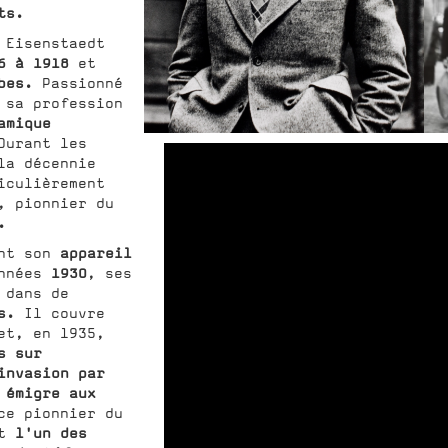
ts.
 Eisenstaedt
6 à 1918
et
mbes.
Passionné
 sa profession
amique
urant les
la décennie
iculièrement
, pionnier du
.
appareil
ent son
1930
années
, ses
 dans de
s.
Il couvre
t, en 1935,
s sur
nvasion par
émigre aux
l
ce pionnier du
l'un des
st