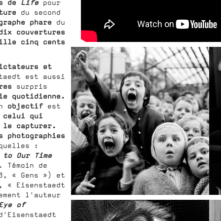
es de
Life
pour
ture
du second
graphe phare
du
dix couvertures
ille cinq cents
ictateurs et
aedt est aussi
res
surpris
ie quotidienne.
objectif
on
est
 celui qui
 le capturer.
s photographies
quelles :
 to Our Time
. Témoin de
3, « Gens ») et
 « Eisenstaedt
ement l'auteur
Eye of
d'Eisenstaedt