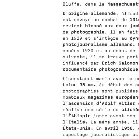
Massachuset
Bluffs, dans le
D'origine allemande
, Alfred
191
est envoyé au combat de
blessé aux deux ja
revient
photographie
de
, il en fait
dyn
en 1929 et s'intègre au
photojournalisme allemand.
D
années 1920 et au début de 
suivante, il se trouve part
Erich Salomon
influencé par
documentaire photographique
Eisenstaedt manie avec tal
Leica 35 mm.
Au début des 
photographies sont publiées
magazines européen
nombreux
l'ascension d'Adolf Hitler
e
cliché
réalise une série de
l'Éthiopie
i
juste avant son
l'Italie.
La même année, i
États-Unis.
avril 1936
En
, 
reportage journalistique e