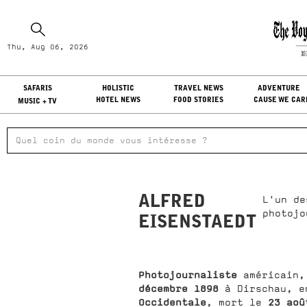
Th
Thu, Aug 06, 2026
LO
SAFARIS
HOLISTIC
TRAVEL NEWS
ADVENTURE
HOTEL NEWS
FOOD STORIES
CAUSE WE CAR
MUSIC + TV
ALFRED
L'un de
photojo
EISENSTAEDT
Photojournaliste
américain,
décembre 1898
à Dirschau, 
Occidentale
23 aoû
, mort le