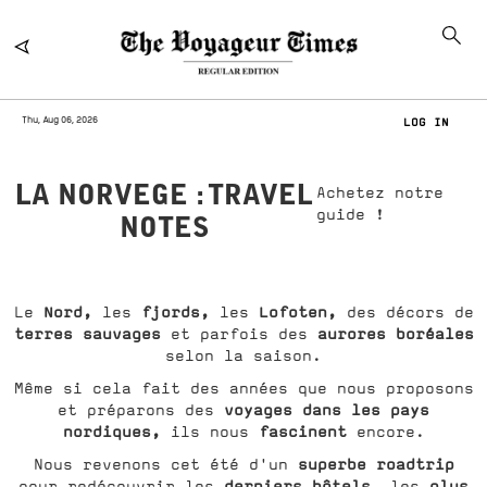
Thu, Aug 06, 2026
LOG IN
LA NORVEGE : TRAVEL
Achetez notre
guide !
NOTES
Nord,
fjords,
Lofoten,
Le
les
les
des décors de
terres sauvages
aurores boréales
et parfois des
selon la saison.
Même si cela fait des années que nous proposons
voyages dans les pays
et préparons des
nordiques,
fascinent
ils nous
encore.
superbe roadtrip
Nous revenons cet été d'un
derniers hôtels,
plus
pour redécouvrir les
les