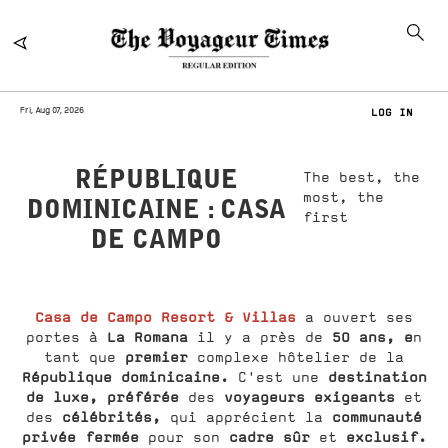
Fri, Aug 07, 2026
LOG IN
RÉPUBLIQUE
The best, the
most, the
DOMINICAINE : CASA
first
DE CAMPO
Casa de Campo Resort & Villas
a ouvert ses
La Romana
50 ans, e
portes à
il y a près de
n
premier
tant que
complexe hôtelier de la
République dominicaine.
destination
C'est une
de luxe, préférée
voyageurs exigeants
des
et
célébrités,
communauté
des
qui apprécient la
privée fermée
cadre sûr
exclusif.
pour son
et