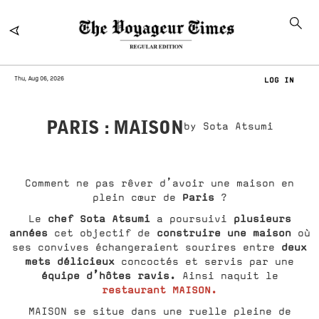
Thu, Aug 06, 2026
LOG IN
PARIS : MAISON
by Sota Atsumi
Comment ne pas rêver d’avoir une maison en
Paris
plein cœur de
?
chef Sota Atsumi
plusieurs
Le
a poursuivi
années
construire une maison
cet objectif de
où
deux
ses convives échangeraient sourires entre
mets délicieux
concoctés et servis par une
équipe d’hôtes ravis.
Ainsi naquit le
restaurant MAISON.
MAISON se situe dans une ruelle pleine de