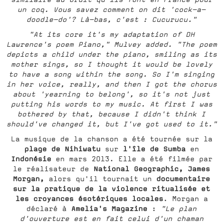
un coq. Vous savez comment on dit 'cock-a-
doodle-do'? Là-bas, c'est : Cucurucu."
"At its core it's my adaptation of DH
Lawrence's poem Piano," Mulvey added. "The poem
depicts a child under the piano, smiling as its
mother sings, so I thought it would be lovely
to have a song within the song. So I'm singing
in her voice, really, and then I got the chorus
about 'yearning to belong', so it's not just
putting his words to my music. At first I was
bothered by that, because I didn't think I
should've changed it, but I've got used to it."
La musique de la chanson a été tournée sur la
plage de Nihiwatu
l'île de Sumba
sur
en
Indonésie
en mars 2013. Elle a été filmée par
National Geographic, James
le réalisateur de
Morgan,
documentaire
alors qu'il tournait un
sur la pratique de la violence ritualisée et
les croyances ésotériques locales
. Morgan a
Amelia's Magazine
déclaré à
:
"Le plan
d'ouverture est en fait celui d'un chaman