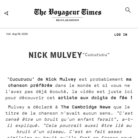
Sat, Aug 08, 2026
LOG IN
NICK MULVEY
"Cucurucu"
'Cucurucu' de Nick Mulvey
ma
est probablement
chanson préférée
dans le monde et si vous ne
l'avez pas déjà écouté, la vidéo est juste ici
artiste aux doigts de fée
!
pour découvrir cet
The Cambridge News
Mulvey a déclaré à
que le
titre de la chanson n'avait aucun sens.
"C'est
censé être un bruit qu'un enfant ferait", a-t-
il expliqué. "Cela pourrait aussi être lié au
bruit d'un oiseau. C'est en fait assez
similaire au bruit qu'ils font en France pour