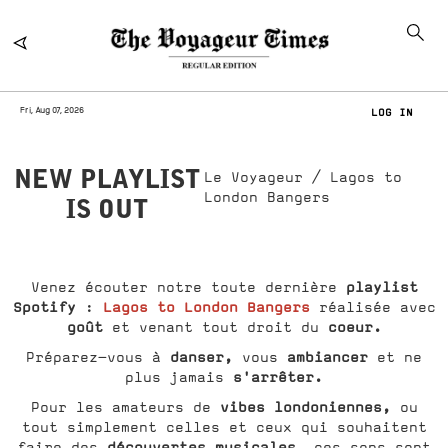
Fri, Aug 07, 2026
LOG IN
NEW PLAYLIST
Le Voyageur / Lagos to
London Bangers
IS OUT
playlist
Venez écouter notre toute dernière
Spotify
Lagos to London Bangers
:
réalisée avec
goût
coeur.
et venant tout droit du
danser,
ambiancer
Préparez-vous à
vous
et ne
s'arrêter.
plus jamais
vibes londoniennes,
Pour les amateurs de
ou
tout simplement celles et ceux qui souhaitent
découvertes musicales,
faire des
ces sons sont