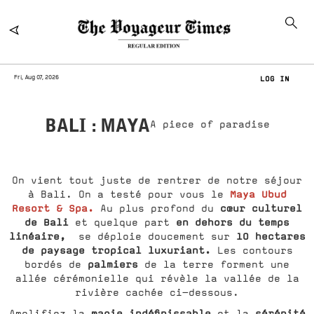
Fri, Aug 07, 2026
LOG IN
BALI : MAYA
A piece of paradise
On vient tout juste de rentrer de notre séjour
Maya Ubud
à Bali. On a testé pour vous le
Resort & Spa.
cœur culturel
Au plus profond du
de Bali
en dehors du temps
et quelque part
linéaire,
10 hectares
se déploie doucement sur
de paysage tropical luxuriant.
Les contours
palmiers
bordés de
de la terre forment une
allée cérémonielle qui révèle la vallée de la
rivière cachée ci-dessous.
magie indéfinissable
sérénité
Amplifiez la
et la