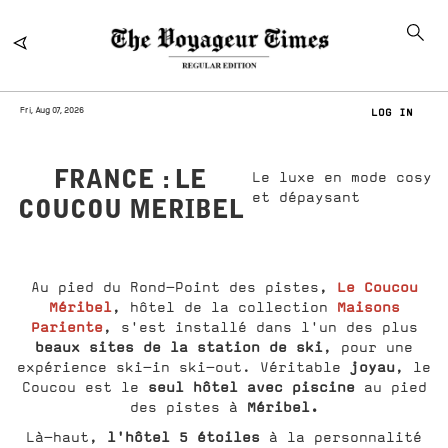
Fri, Aug 07, 2026
LOG IN
FRANCE : LE
Le luxe en mode cosy
et dépaysant
COUCOU MERIBEL
Le Coucou
Au pied du Rond-Point des pistes,
Méribel
Maisons
, hôtel de la collection
Pariente
, s'est installé dans l'un des plus
beaux sites de la station de ski
, pour une
joyau
expérience ski-in ski-out. Véritable
, le
seul hôtel avec piscine
Coucou est le
au pied
Méribel.
des pistes à
l'hôtel 5 étoiles
Là-haut,
à la personnalité